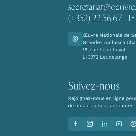
secretariat@oeuvre.
(+352) 22 56 67 - 1
Œuvre Nationale de S
Y aller
Grande-Duchesse Char
18, rue Léon Laval
L-3372 Leudelange
Suivez-nous
Rejoignez-nous en ligne pou
de nos projets et actualités.
Facebook
Instagram
LinkedIn
YouTube
Sp