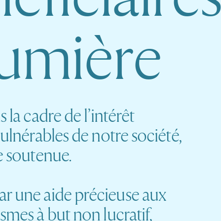
u
m
i
è
r
e
 la cadre de l’intérêt
vulnérables de notre société,
e soutenue.
ar une aide précieuse aux
smes à but non lucratif,