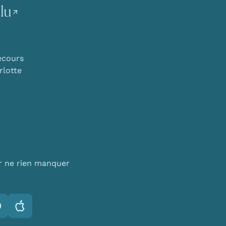
lu
ecours
lotte
r ne rien manquer
otify
Apple