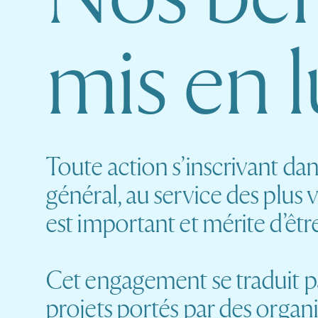
m
i
s
e
n
l
Toute action s’inscrivant dans
général, au service des plus 
est important et mérite d’êtr
Cet engagement se traduit p
projets portés par des organi