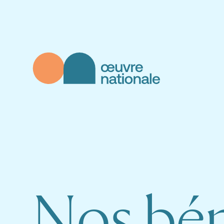
Aller au contenu principal
Œuvre Nationale - Page d'accueil
N
o
s
b
é