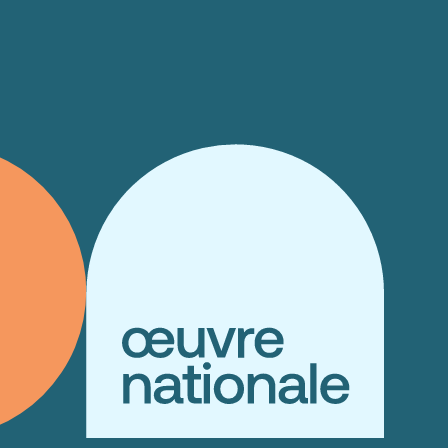
Allow all
alyse our
ing and