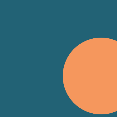
s
ise content and ads, to provide social media features and to an
rmation about your use of our site with our social media, advertis