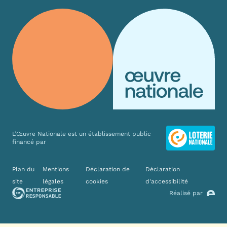
L’Œuvre Nationale est un établissement public
financé par
Liens divers
Plan du
Mentions
Déclaration de
Déclaration
site
légales
cookies
d'accessibilité
Réalisé par