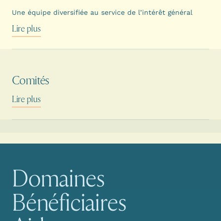
Une équipe diversifiée au service de l’intérêt général
Lire plus
Comités
Lire plus
Domaines
Navigation principale
Bénéficiaires