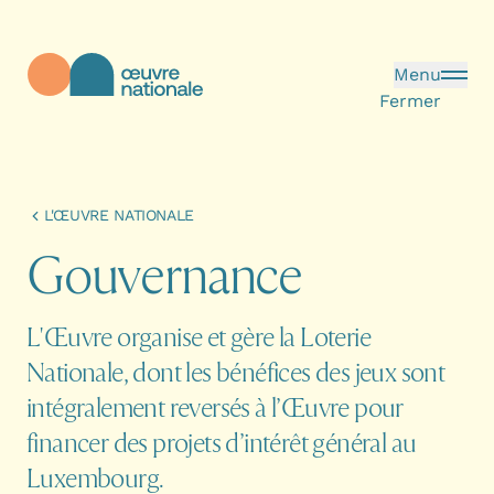
Aller au contenu principal
Menu
Fermer
Œuvre Nationale - Page d'accueil
L'ŒUVRE NATIONALE
G
o
u
v
e
r
n
a
n
c
e
L'Œuvre organise et gère la Loterie
Nationale, dont les bénéfices des jeux sont
intégralement reversés à l’Œuvre pour
financer des projets d’intérêt général au
Luxembourg.