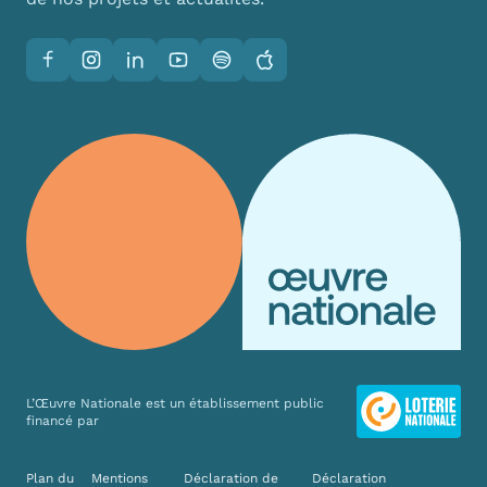
Facebook
Instagram
LinkedIn
YouTube
Spotify
Apple
L’Œuvre Nationale est un établissement public
financé par
Liens divers
Plan du
Mentions
Déclaration de
Déclaration