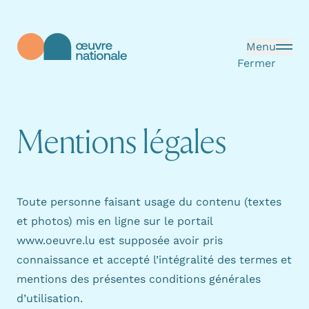
Aller au contenu principal
Menu
Fermer
Œuvre Nationale - Page d'accueil
M
e
n
t
i
o
n
s
l
é
g
a
l
e
s
Toute personne faisant usage du contenu (textes
et photos) mis en ligne sur le portail
www.oeuvre.lu est supposée avoir pris
connaissance et accepté l’intégralité des termes et
mentions des présentes conditions générales
d’utilisation.