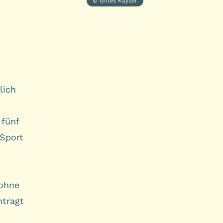
© Gilles Kayser
lich
 fünf
Sport
 ohne
ntragt