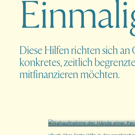
E
i
n
m
a
l
i
Diese Hilfen richten sich an 
konkretes, zeitlich begrenzt
mitfinanzieren möchten.
Buch über Erste Hilfe in der psychisch