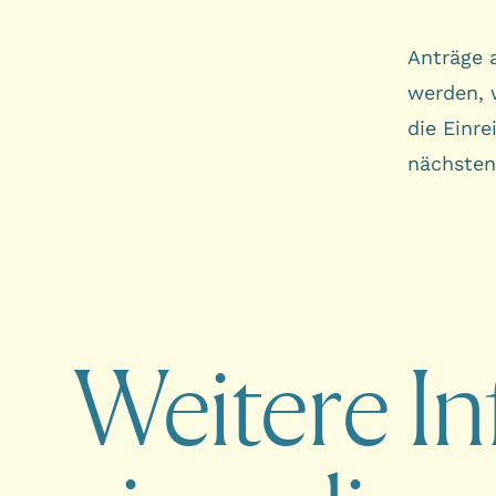
Anträge 
werden, w
die Einr
nächsten
Weitere I