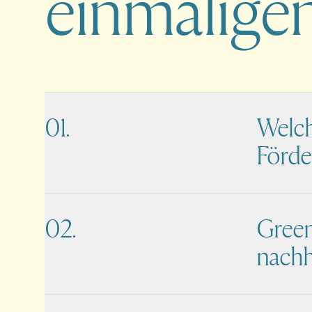
einmaligen
Welche
Förde
Green
nachh