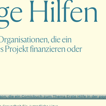
g
e
H
i
l
f
e
n
Organisationen, die ein
es Projekt finanzieren oder
en Gesundheit für Jugendliche Ligue