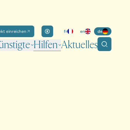
Accessibility panel
ekt einreichen
fr
en
de
nstigte
Hilfen
Aktuelles
Suche