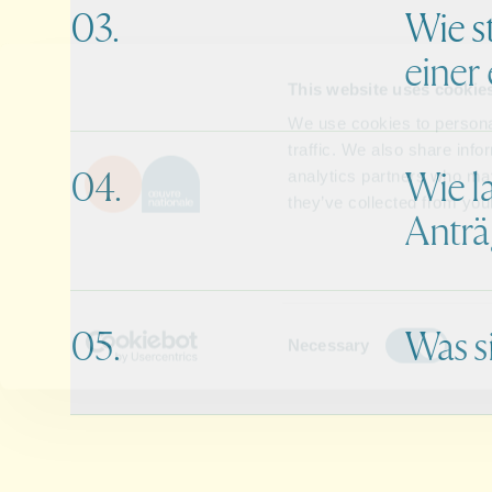
Wie s
einer 
Wie l
Anträ
Was s