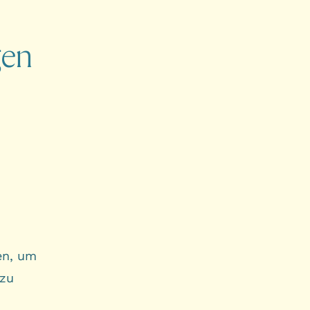
gen
en, um
 zu