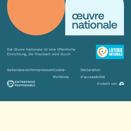
Die Œuvre Nationale ist eine öffentliche
Einrichtung, die finanziert wird durch
Verschiedene Links
Seitenübersicht
Impressum
Cookie-
Déclaration
Richtlinie
d'accessibilité
Erstellt von