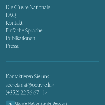
Sekundäre Navigation
Die Œuvre Nationale
FAQ
Kontakt
Einfache Sprache
Publikationen
Presse
Kontaktieren Sie uns
secretariat@oeuvre.lu
(+352) 22 56 67 - 1
Œuvre Nationale de Secours