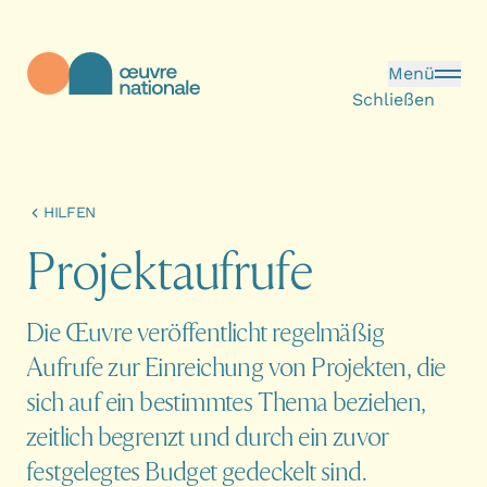
Direkt zum Inhalt
Menü
Schließen
Œuvre Nationale - Startseite
HILFEN
P
r
o
j
e
k
t
a
u
f
r
u
f
e
Die Œuvre veröffentlicht regelmäßig
Aufrufe zur Einreichung von Projekten, die
sich auf ein bestimmtes Thema beziehen,
zeitlich begrenzt und durch ein zuvor
festgelegtes Budget gedeckelt sind.