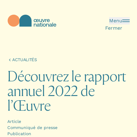
Aller au contenu principal
Menu
Fermer
Œuvre Nationale - Page d'accueil
ACTUALITÉS
D
é
c
o
u
v
r
e
z
l
e
r
a
p
p
o
r
t
a
n
n
u
e
l
2
0
2
2
d
e
l
’
Œ
u
v
r
e
Article
Communiqué de presse
Publication