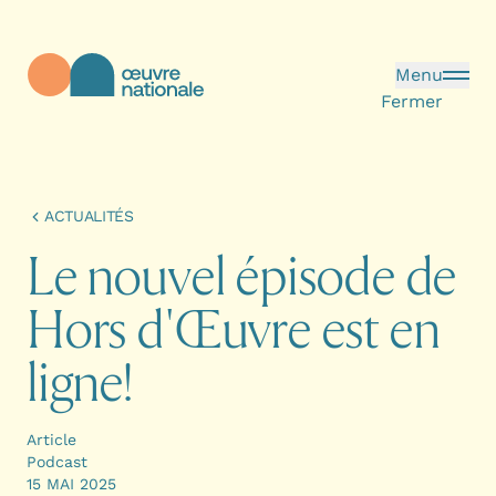
Aller au contenu principal
Menu
Fermer
Œuvre Nationale - Page d'accueil
ACTUALITÉS
L
e
n
o
u
v
e
l
é
p
i
s
o
d
e
d
e
H
o
r
s
d
'
Œ
u
v
r
e
e
s
t
e
n
l
i
g
n
e
!
Article
Podcast
15 MAI 2025