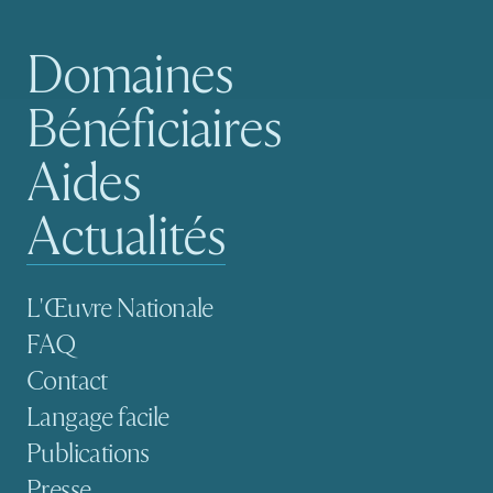
Domaines
Navigation principale
Bénéficiaires
Aides
Actualités
Navigation secondaire
L'Œuvre Nationale
FAQ
Contact
Langage facile
Publications
Presse