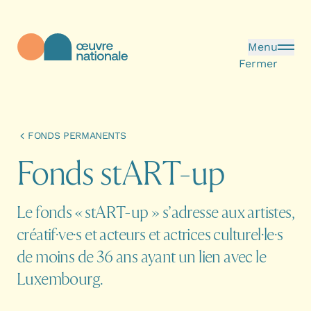
Aller au contenu principal
Menu
Fermer
Œuvre Nationale - Page d'accueil
FONDS PERMANENTS
F
o
n
d
s
s
t
A
R
T
-
u
p
Le fonds « stART-up » s’adresse aux artistes,
créatif·ve·s et acteurs et actrices culturel·le·s
de moins de 36 ans ayant un lien avec le
Luxembourg.