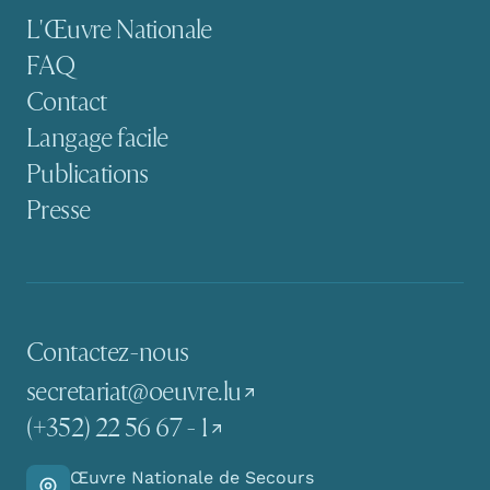
Navigation secondaire
L'Œuvre Nationale
FAQ
Contact
Langage facile
Publications
Presse
Contactez-nous
secretariat@oeuvre.lu
(+352) 22 56 67 - 1
Œuvre Nationale de Secours
Y aller