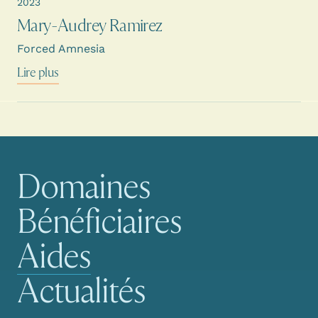
2023
Mary-Audrey Ramirez
Forced Amnesia
Lire plus
Domaines
Navigation principale
Bénéficiaires
Aides
Actualités