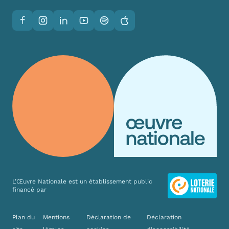
Facebook
Instagram
LinkedIn
YouTube
Spotify
Apple
L’Œuvre Nationale est un établissement public
financé par
Liens divers
Plan du
Mentions
Déclaration de
Déclaration