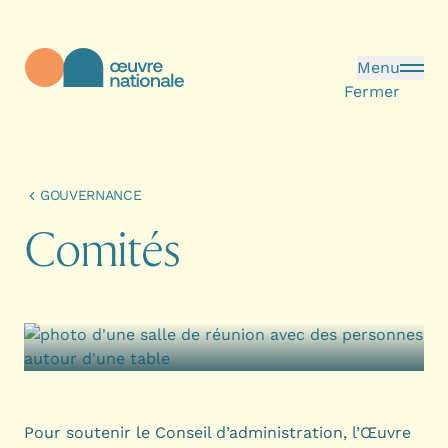
Aller au contenu principal
Menu
Fermer
Œuvre Nationale - Page d'accueil
GOUVERNANCE
C
o
m
i
t
é
s
Pour soutenir le
Conseil d’administration
, l’Œuvre