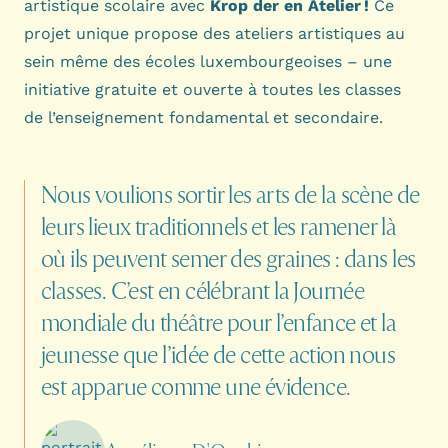
artistique scolaire avec
Krop der en Atelier !
Ce
projet unique propose des ateliers artistiques au
sein même des écoles luxembourgeoises – une
initiative gratuite et ouverte à toutes les classes
de l’enseignement fondamental et secondaire.
Nous
voulions
sortir
les
arts
de
la
scène
de
leurs
lieux
traditionnels
et
les
ramener
là
où
ils
peuvent
semer
des
graines
:
dans
les
classes.
C’est
en
célébrant
la
Journée
mondiale
du
théâtre
pour
l’enfance
et
la
jeunesse
que
l’idée
de
cette
action
nous
est
apparue
comme
une
évidence.