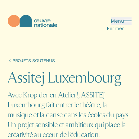
Aller au contenu principal
Menu
Fermer
Œuvre Nationale - Page d'accueil
PROJETS SOUTENUS
A
s
s
i
t
e
j
L
u
x
e
m
b
o
u
r
g
Avec Krop der en Atelier !, ASSITEJ
Luxembourg fait entrer le théâtre, la
musique et la danse dans les écoles du pays.
Un projet sensible et ambitieux qui place la
créativité au cœur de l’éducation.