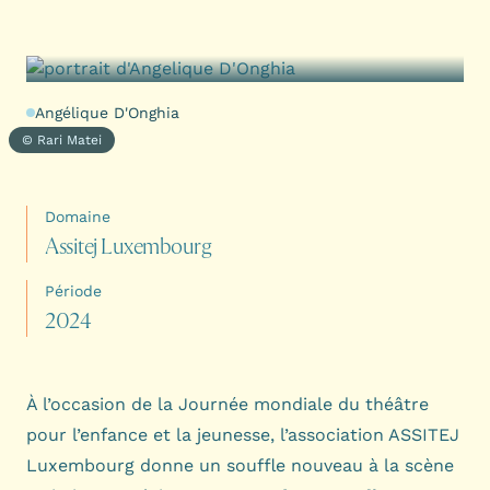
Angélique D'Onghia
© Rari Matei
Domaine
A
s
s
i
t
e
j
L
u
x
e
m
b
o
u
r
g
Période
2
0
2
4
À l’occasion de la Journée mondiale du théâtre
pour l’enfance et la jeunesse, l’association ASSITEJ
Luxembourg donne un souffle nouveau à la scène