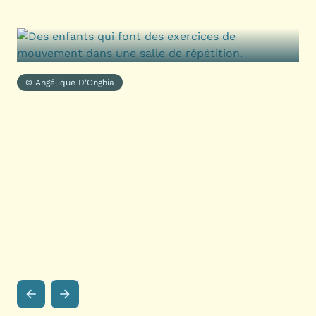
© Angélique D'Onghia