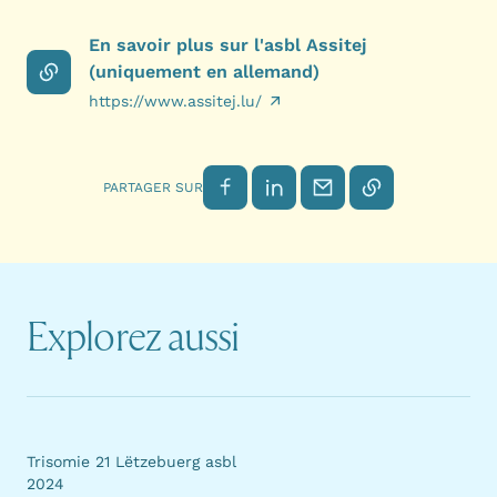
En savoir plus sur l'asbl Assitej
(uniquement en allemand)
https://www.assitej.lu/
Partager sur Facebook
Partager sur LinkedIn
Envoyer par email
Copier le lien
PARTAGER SUR
Explorez aussi
Trisomie 21 Lëtzebuerg asbl
2024