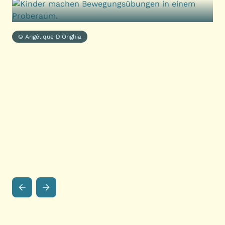
© Angélique D'Onghia