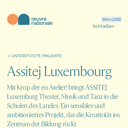
Direkt zum Inhalt
Menü
Schließen
Œuvre Nationale - Startseite
UNTERSTÜTZTE PROJEKTE
A
s
s
i
t
e
j
L
u
x
e
m
b
o
u
r
g
Mit Krop der en Atelier! bringt ASSITEJ
Luxemburg Theater, Musik und Tanz in die
Schulen des Landes. Ein sensibles und
ambitioniertes Projekt, das die Kreativität ins
Zentrum der Bildung rückt.