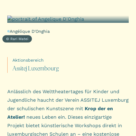
Angélique D'Onghia
© Rari Matei
Aktionsbereich
A
s
s
i
t
e
j
L
u
x
e
m
b
o
u
r
g
Anlässlich des Welttheatertages für Kinder und
Jugendliche haucht der Verein ASSITEJ Luxemburg
der schulischen Kunstszene mit
Krop der en
Atelier!
neues Leben ein. Dieses einzigartige
Projekt bietet künstlerische Workshops direkt in
luxemburgischen Schulen an – eine kostenlose