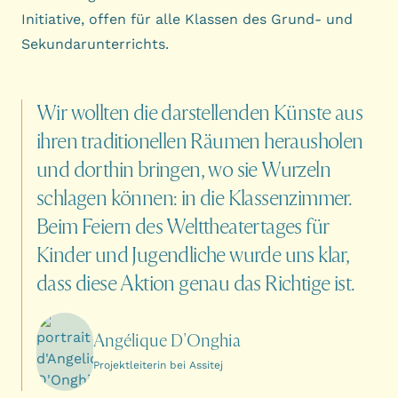
Initiative, offen für alle Klassen des Grund- und
Sekundarunterrichts.
Wir
wollten
die
darstellenden
Künste
aus
ihren
traditionellen
Räumen
herausholen
und
dorthin
bringen,
wo
sie
Wurzeln
schlagen
können:
in
die
Klassenzimmer.
Beim
Feiern
des
Welttheatertages
für
Kinder
und
Jugendliche
wurde
uns
klar,
dass
diese
Aktion
genau
das
Richtige
ist.
Angélique D'Onghia
Projektleiterin bei Assitej