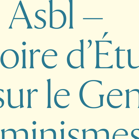
F
A
s
b
l
–
o
i
r
e
d
’
É
t
s
u
r
l
e
G
e
m
i
n
i
s
m
e