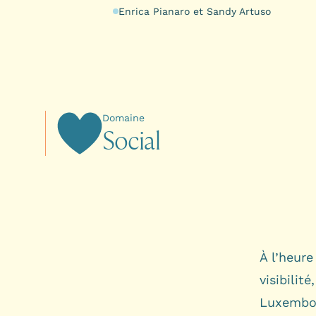
Enrica Pianaro et Sandy Artuso
Domaine
S
o
c
i
a
l
À l’heure
visibilit
Luxembou