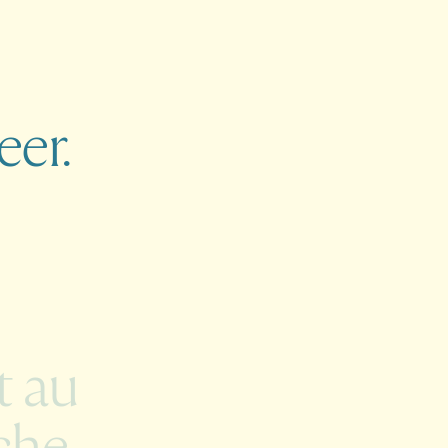
eer.
t
au
he.