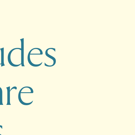
u
d
e
s
n
r
e
s