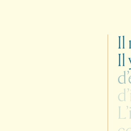
Il
Il
d
d’
L’
c