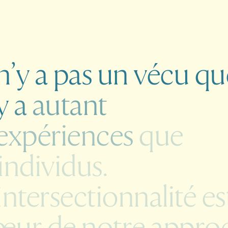
n’y
a
pas
un
vécu
qu
y
a
autant
’expériences
que
individus.
intersectionnalité
es
œur
de
notre
approc