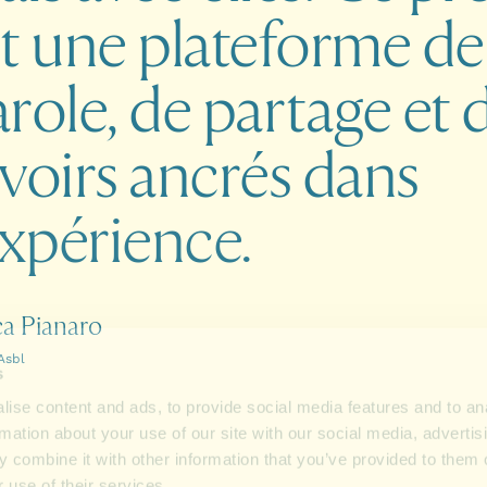
t
une
plateforme
de
role,
de
partage
et
voirs
ancrés
dans
expérience.
ca Pianaro
Asbl