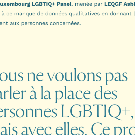
uxembourg LGBTIQ+ Panel
, menée par
LEQGF Asb
e à ce manque de données qualitatives en donnant l
ent aux personnes concernées.
ous
ne
voulons
pas
rler
à
la
place
des
ersonnes
LGBTIQ+,
ais
avec
elles.
Ce
pro