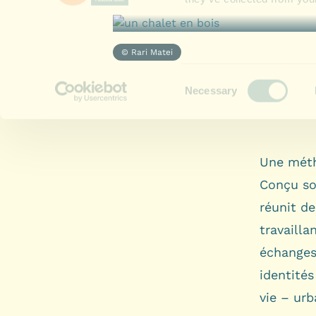
© Rari Matei
Une méth
Conçu s
réunit de
travailla
échanges
identités
vie – urb