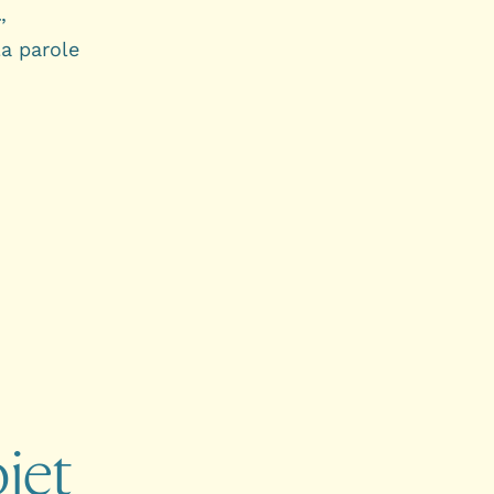
l
,
a parole
jet