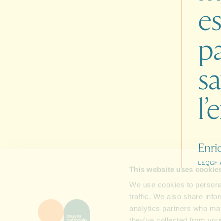
es
pa
sa
l’
Enri
LEQGF 