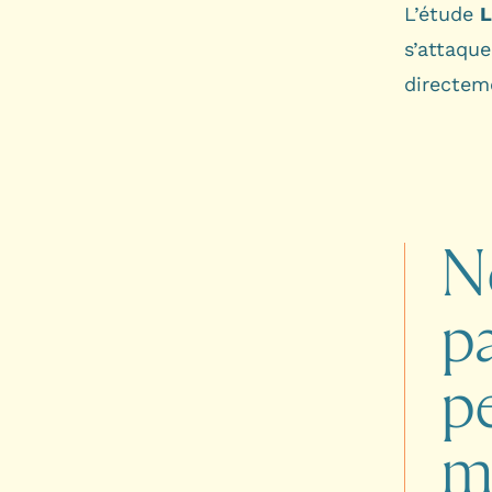
L’étude
L
s’attaqu
directem
N
pa
p
m