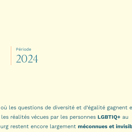
Période
2
0
2
4
 où les questions de diversité et d’égalité gagnent 
é, les réalités vécues par les personnes
LGBTIQ+
au
rg restent encore largement
méconnues et invisib