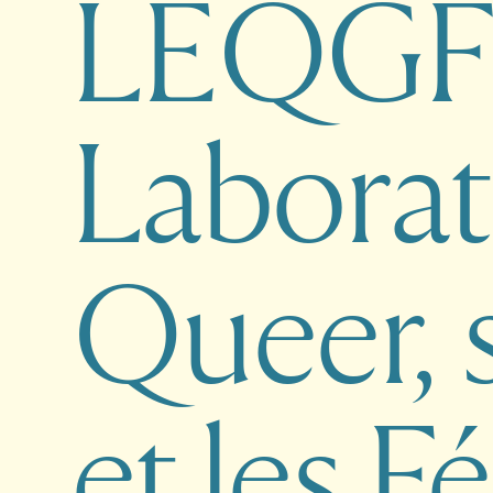
L
E
Q
G
L
a
b
o
r
a
t
Q
u
e
e
r
,
e
t
l
e
s
F
é