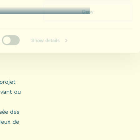
 projet
ivant ou
isée des
lieux de