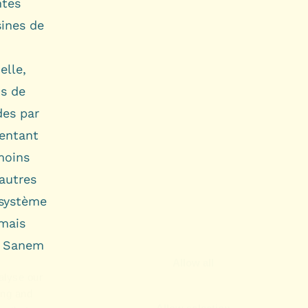
ntes
ines de
elle,
is de
des par
mentant
moins
 autres
 système
rmais
 à Sanem