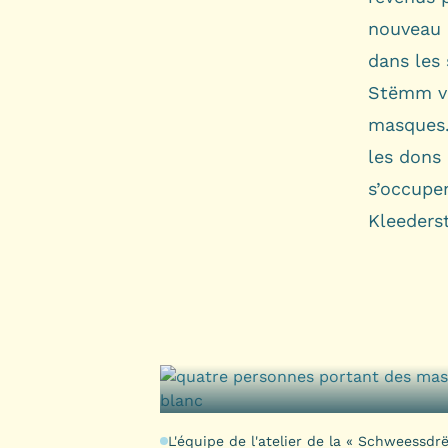
nouveau 
dans les 
Stëmm vu
masques.
les dons 
s’occupen
Kleederst
L'équipe de l'atelier de la « Schweessdr