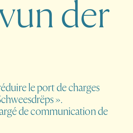
v
u
n
d
e
r
 réduire le port de charges
« Schweesdrëps ».
hargé de communication de