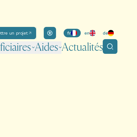
Accessibility panel
tre un projet
fr
en
de
ipale
iciaires
Aides
Actualités
Rechercher