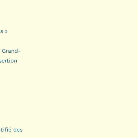
s »
u Grand-
sertion
tifié des