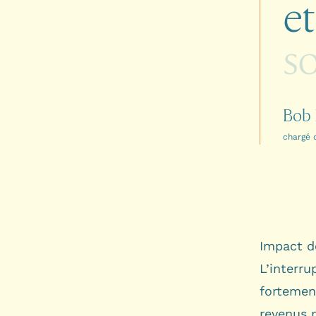
et
so
Bob 
chargé 
Impact d
L’interr
fortement
revenus 