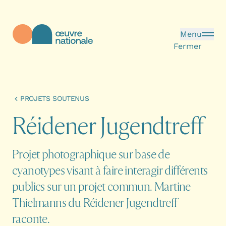
Aller au contenu principal
Menu
Fermer
Œuvre Nationale - Page d'accueil
PROJETS SOUTENUS
R
é
i
d
e
n
e
r
J
u
g
e
n
d
t
r
e
f
f
Projet photographique sur base de
cyanotypes visant à faire interagir différents
publics sur un projet commun. Martine
Thielmanns du Réidener Jugendtreff
raconte.