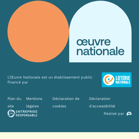
L’Œuvre Nationale est un établissement public
financé par
Liens divers
Plan du
Mentions
Déclaration de
Déclaration
site
légales
cookies
d'accessibilité
Réalisé par