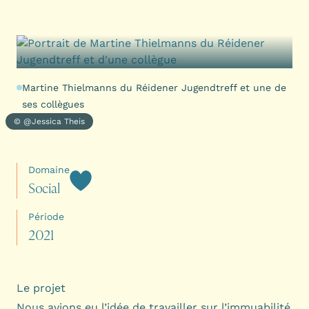
Martine Thielmanns du Réidener Jugendtreff et une de
ses collègues
© @Jessica Theis
Domaine
S
o
c
i
a
l
Période
2
0
2
1
Le projet
Nous avions eu l’idée de travailler sur l’immuabilité