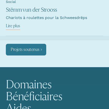
Social
Stëmm vun der Strooss
Chariots à roulettes pour la Schweesdrëps
Lire plus
Projets soutenus
Domaines
Navigation principale
Bénéficiaires
Aides