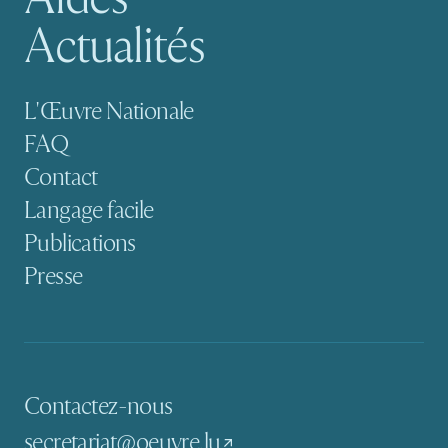
Actualités
Navigation secondaire
L'Œuvre Nationale
FAQ
Contact
Langage facile
Publications
Presse
Contactez-nous
secretariat@oeuvre.lu