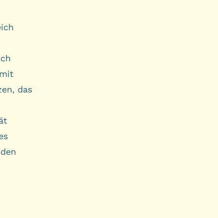
eich
uch
 mit
zen, das
ät
es
 den