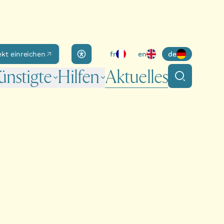
Accessibility panel
ekt einreichen
fr
en
de
nstigte
Hilfen
Aktuelles
Suche