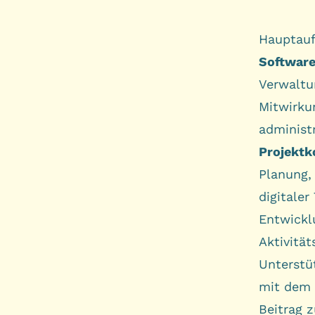
Hauptau
Softwar
Verwaltu
Mitwirku
administ
Projektk
Planung,
digitale
Entwickl
Aktivität
Unterst
mit dem
Beitrag z