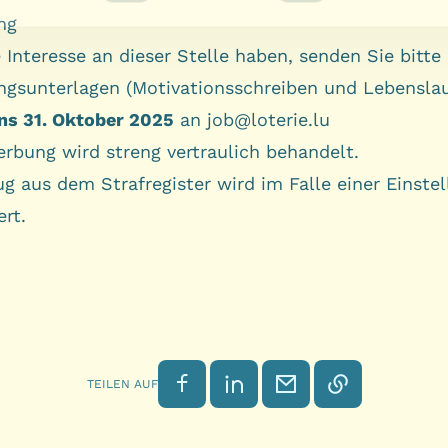
ng
Interesse an dieser Stelle haben, senden Sie bitte 
gsunterlagen (Motivationsschreiben und Lebenslau
ns 31. Oktober 2025
an
job@loterie.lu
erbung wird streng vertraulich behandelt.
g aus dem Strafregister wird im Falle einer Einste
rt.
Auf Facebook teilen
Auf LinkedIn teilen
Per E-Mail senden
Link kopieren
TEILEN AUF