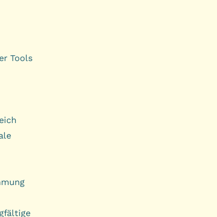
er Tools
eich
ale
immung
gfältige