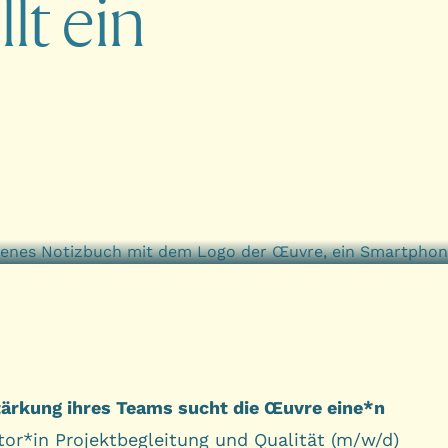
e
l
l
t
e
i
n
tärkung ihres Teams sucht die Œuvre eine*n
tor*in Projektbegleitung und Qualität (m/w/d)