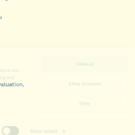
u
aluation,