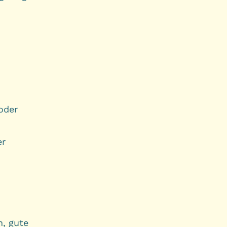
oder
er
, gute