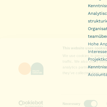
Kenntnis
Analytis
struktur
Organisat
teamüber
Hohe Anp
Interess
Projektk
Kenntnis
Accountab