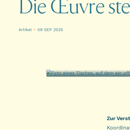
D
i
e
Œ
u
v
r
e
s
t
Artikel
09 SEP 2025
Zur Vers
Koordina