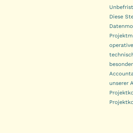
Unbefris
Diese St
Datenmon
Projektm
operativ
technisc
besonder
Accounta
unserer A
Projektk
Projektk