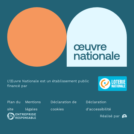
L’Œuvre Nationale est un établissement public
financé par
Liens divers
Plan du
Mentions
Déclaration de
Déclaration
site
légales
cookies
d'accessibilité
Réalisé par