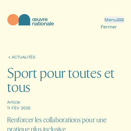
Aller au contenu principal
Menu
Fermer
Œuvre Nationale - Page d'accueil
ACTUALITÉS
S
p
o
r
t
p
o
u
r
t
o
u
t
e
s
e
t
t
o
u
s
Article
11 FÉV 2025
Renforcer les collaborations pour une
pratique plus inclusive