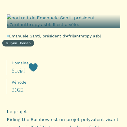
Emanuele Santi, président d’Afrilanthropy asbl
© Lynn Theisen
Domaine
S
o
c
i
a
l
Période
2
0
2
2
Le projet
Riding the Rainbow est un projet polyvalent visant