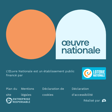
L’Œuvre Nationale est un établissement public
financé par
Liens divers
Plan du
Mentions
Déclaration de
Déclaration
site
légales
cookies
d'accessibilité
Réalisé par