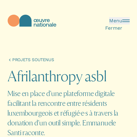
Aller au contenu principal
Menu
Fermer
Œuvre Nationale - Page d'accueil
PROJETS SOUTENUS
A
f
r
i
l
a
n
t
h
r
o
p
y
a
s
b
l
Mise en place d’une plateforme digitale
facilitant la rencontre entre résidents
luxembourgeois et réfugié·e·s à travers la
donation d’un outil simple. Emmanuele
Santi raconte.