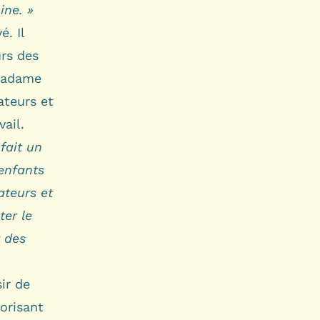
ine. »
. Il
urs des
 Madame
ateurs et
vail.
fait un
 enfants
ateurs et
ter le
r des
ir de
orisant