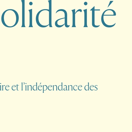
o
l
i
d
a
r
i
t
é
ire et l’indépendance des