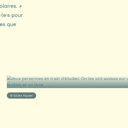
laires. »
·le·s pour
les que
© Gilles Kayser