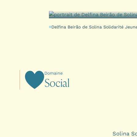
Delfina Beirão de Solina Solidarité Jeun
Domaine
S
o
c
i
a
l
Solina So