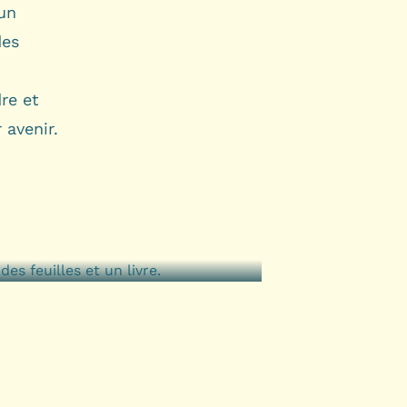
 un
des
re et
 avenir.