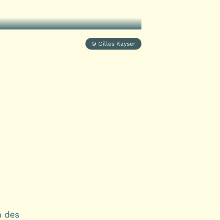
© Gilles Kayser
n des