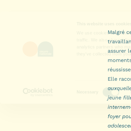
Malgré ce
travailla
assurer l
moments 
réussisse
Elle raco
auxquell
jeune fil
internem
foyer pou
adolesce