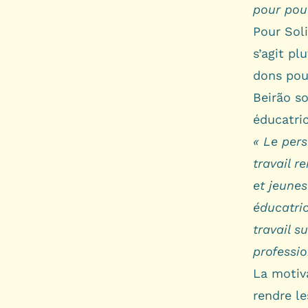
pour pouv
Pour Soli
s’agit p
dons pou
Beirão s
éducatric
« Le pers
travail r
et jeunes
éducatric
travail s
professio
La motiva
rendre le