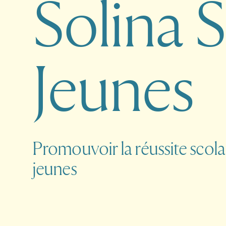
S
o
l
i
n
a
S
J
e
u
n
e
s
Promouvoir la réussite scola
jeunes