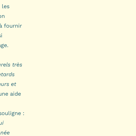
 les
on
à fournir
i
age.
rels très
etards
eurs et
une aide
souligne :
ui
nnée