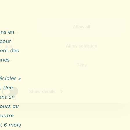
ons en
 pour
ment des
unes
ciales »
: Une
ant un
cours au
 autre
t 6 mois