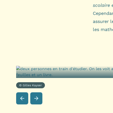
scolaire
Cependant
assurer 
les math
© Gilles Kayser