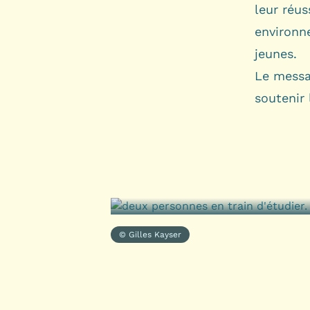
leur réus
environn
jeunes.
Le messa
soutenir 
© Gilles Kayser