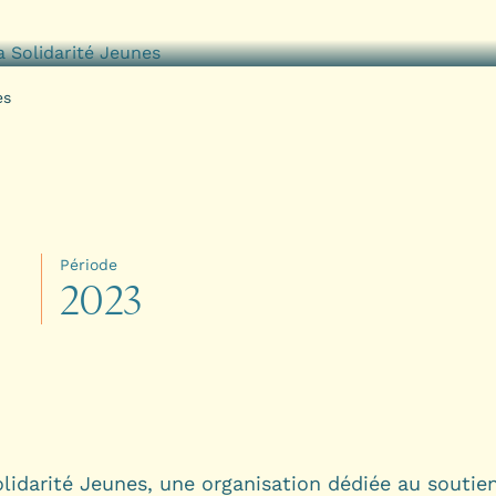
es
Période
2
0
2
3
lidarité Jeunes, une organisation dédiée au soutie