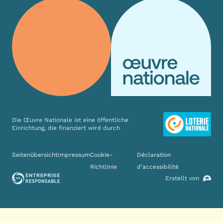
Die Œuvre Nationale ist eine öffentliche
Einrichtung, die finanziert wird durch
Verschiedene Links
Seitenübersicht
Impressum
Cookie-
Déclaration
Richtlinie
d'accessibilité
Erstellt von