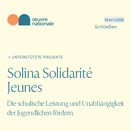
Direkt zum Inhalt
Menü
Schließen
Œuvre Nationale - Startseite
UNTERSTÜTZTE PROJEKTE
S
o
l
i
n
a
S
o
l
i
d
a
r
i
t
é
J
e
u
n
e
s
Die schulische Leistung und Unabhängigkeit
der Jugendlichen fördern.