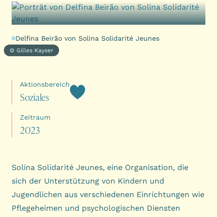
Delfina Beirão von Solina Solidarité Jeunes
© Gilles Kayser
Aktionsbereich
S
o
z
i
a
l
e
s
Zeitraum
2
0
2
3
Solina Solidarité Jeunes, eine Organisation, die
sich der Unterstützung von Kindern und
Jugendlichen aus verschiedenen Einrichtungen wie
Pflegeheimen und psychologischen Diensten