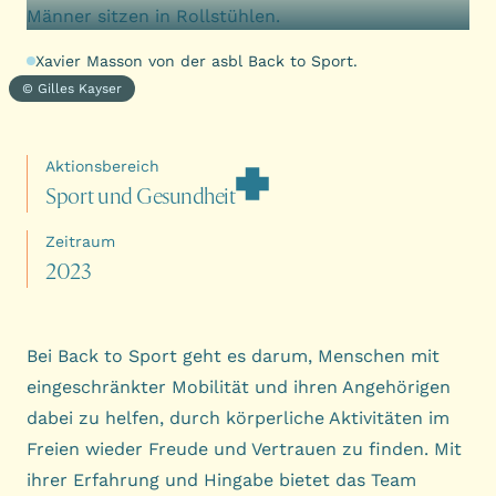
Xavier Masson von der asbl Back to Sport.
© Gilles Kayser
Aktionsbereich
S
p
o
r
t
u
n
d
G
e
s
u
n
d
h
e
i
t
Zeitraum
2
0
2
3
Bei Back to Sport geht es darum, Menschen mit
eingeschränkter Mobilität und ihren Angehörigen
dabei zu helfen, durch körperliche Aktivitäten im
Freien wieder Freude und Vertrauen zu finden. Mit
ihrer Erfahrung und Hingabe bietet das Team