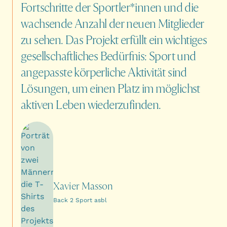
Fortschritte
der
Sportler*innen
und
die
wachsende
Anzahl
der
neuen
Mitglieder
zu
sehen.
Das
Projekt
erfüllt
ein
wichtiges
gesellschaftliches
Bedürfnis:
Sport
und
angepasste
körperliche
Aktivität
sind
Lösungen,
um
einen
Platz
im
möglichst
aktiven
Leben
wiederzufinden.
Xavier Masson
Back 2 Sport asbl