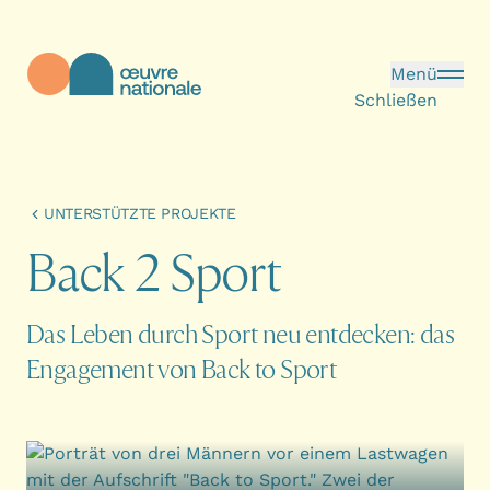
Direkt zum Inhalt
Menü
Schließen
Œuvre Nationale - Startseite
UNTERSTÜTZTE PROJEKTE
B
a
c
k
2
S
p
o
r
t
Das Leben durch Sport neu entdecken: das
Engagement von Back to Sport