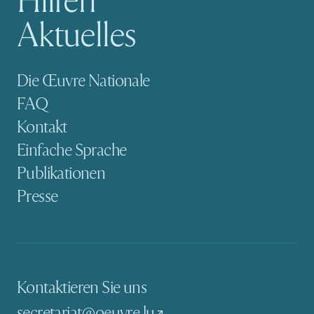
Hilfen
Aktuelles
Sekundäre Navigation
Die Œuvre Nationale
FAQ
Kontakt
Einfache Sprache
Publikationen
Presse
Kontaktieren Sie uns
secretariat@oeuvre.lu