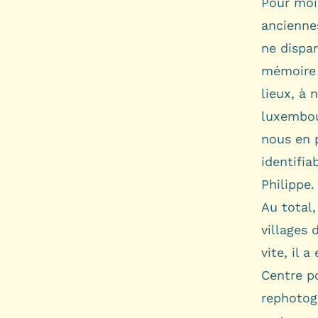
Pour moi,
ancienne
ne dispar
mémoire l
lieux, à 
luxembou
nous en 
identifia
Philippe.
Au total,
villages 
vite, il 
Centre po
rephotogr