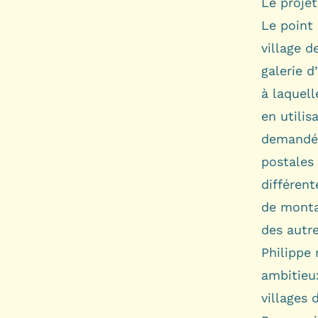
Le projet
Le point 
village d
galerie d
à laquell
en utilis
demandé 
postales
différen
de monta
des autr
Philippe
ambitieux
villages