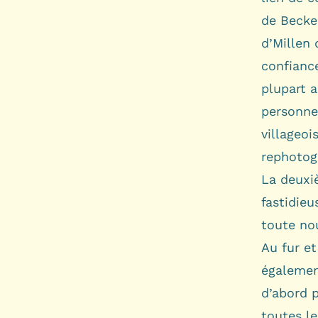
de Becker
d’Millen 
confiance
plupart 
personnes
villageoi
rephotog
La deuxi
fastidie
toute n
Au fur et
égalemen
d’abord 
toutes le