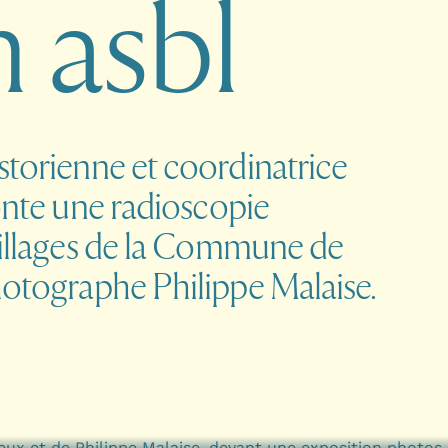
n
a
s
b
l
storienne et coordinatrice
conte une radioscopie
 villages de la Commune de
hotographe Philippe Malaise.