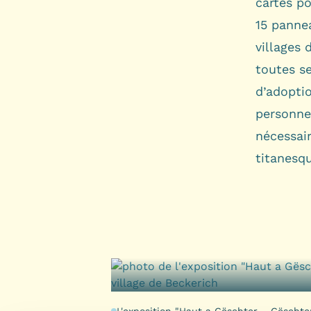
cartes po
15 pannea
villages
toutes s
d’adoptio
personne
nécessai
titanesq
L'exposition "Haut a Gëschter – Gëschter