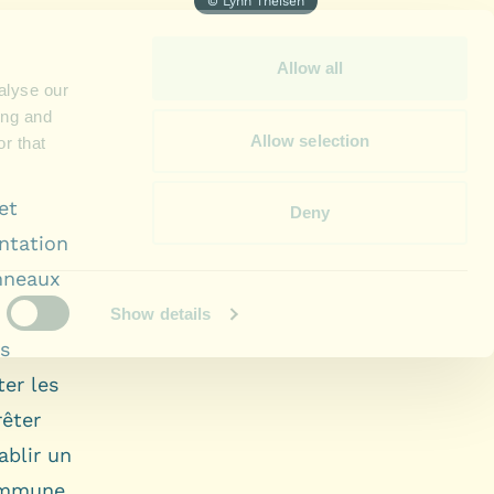
© Lynn Theisen
et
entation
anneaux
s
ter les
rêter
ablir un
commune