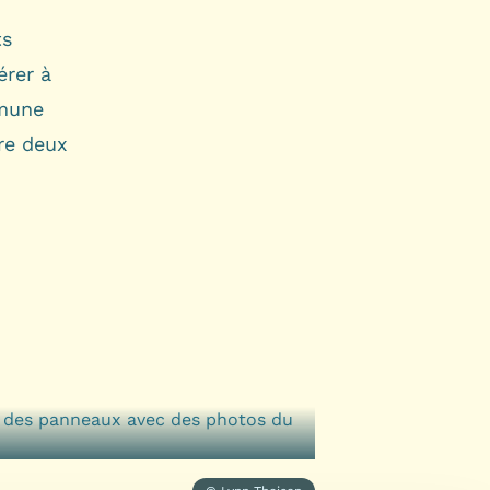
ts
érer à
mmune
tre deux