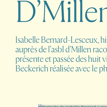
D
’
M
i
l
l
e
Isabelle Bernard-Lesceux, hi
auprès de l’asbl d’Millen ra
présente et passée des huit
Beckerich réalisée avec le p