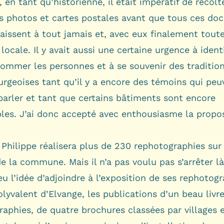
 en tant qu’historienne, il était impératif de récolt
s photos et cartes postales avant que tous ces d
aissent à tout jamais et, avec eux finalement tout
ocale. Il y avait aussi une certaine urgence à identi
nommer les personnes et à se souvenir des traditio
rgeoises tant qu’il y a encore des témoins qui peu
parler et tant que certains bâtiments sont encore
bles. J’ai donc accepté avec enthousiasme la propo
 Philippe réalisera plus de 230 rephotographies sur 
de la commune. Mais il n’a pas voulu pas s’arrêter là
a eu l’idée d’adjoindre à l’exposition de ses rephotog
lyvalent d’Elvange, les publications d’un beau livr
aphies, de quatre brochures classées par villages 