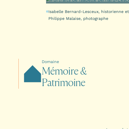
Isabelle Bernard-Lesceux, historienne et
Philippe Malaise, photographe
Domaine
M
é
m
o
i
r
e
&
P
a
t
r
i
m
o
i
n
e