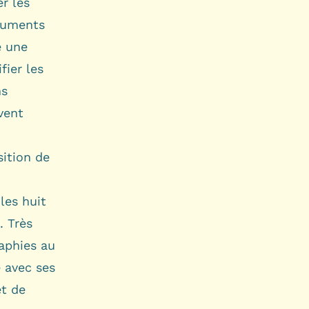
er les
ocuments
e une
fier les
ns
vent
sition de
les huit
. Très
raphies au
e avec ses
et de