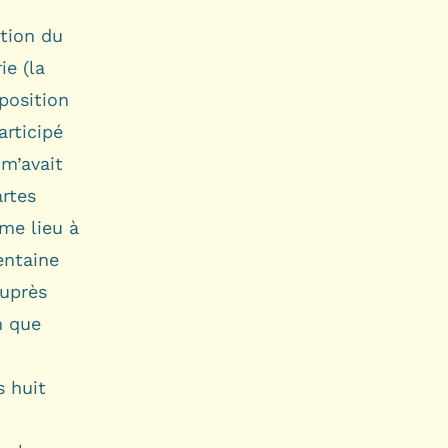
ation du
ie (la
xposition
articipé
 m’avait
rtes
me lieu à
entaine
auprès
n que
s huit