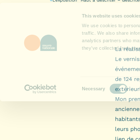
La réalis
Le vernis
événement
de 124 re
extérieur
Mon prem
anciennes
habitants
leurs pho
lien de 