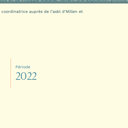
 coordinatrice auprès de l’asbl d’Millen et
Période
2
0
2
2