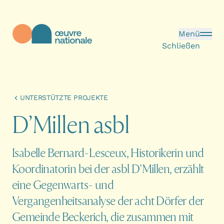
Direkt zum Inhalt
Menü
Schließen
Œuvre Nationale - Startseite
UNTERSTÜTZTE PROJEKTE
D
’
M
i
l
l
e
n
a
s
b
l
Isabelle Bernard-Lesceux, Historikerin und
Koordinatorin bei der asbl D’Millen, erzählt
eine Gegenwarts- und
Vergangenheitsanalyse der acht Dörfer der
Gemeinde Beckerich, die zusammen mit