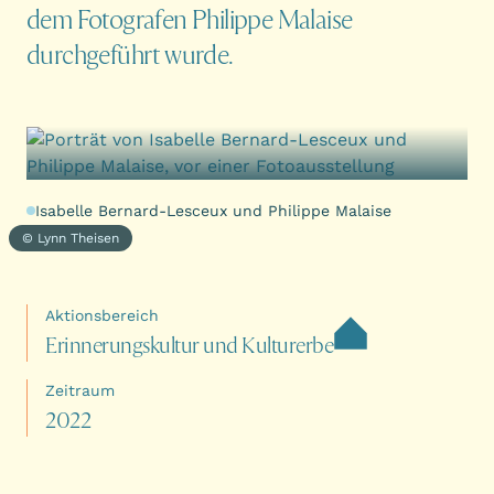
dem Fotografen Philippe Malaise
durchgeführt wurde.
Isabelle Bernard-Lesceux und Philippe Malaise
© Lynn Theisen
Aktionsbereich
E
r
i
n
n
e
r
u
n
g
s
k
u
l
t
u
r
u
n
d
K
u
l
t
u
r
e
r
b
e
Zeitraum
2
0
2
2