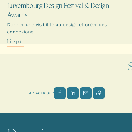
Luxembourg Design Festival & Design
Awards
Donner une visibilité au design et créer des
connexions
Lire plus
Partager sur Facebook
Partager sur LinkedIn
Envoyer par email
Copier le lien
PARTAGER SUR
Navigation principale