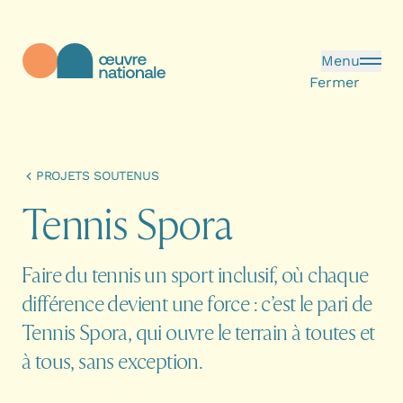
Aller au contenu principal
Menu
Fermer
Œuvre Nationale - Page d'accueil
PROJETS SOUTENUS
T
e
n
n
i
s
S
p
o
r
a
Faire du tennis un sport inclusif, où chaque
différence devient une force : c’est le pari de
Tennis Spora, qui ouvre le terrain à toutes et
à tous, sans exception.