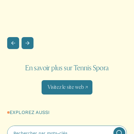
En savoir plus sur Tennis Spora
Visitez le site web
EXPLOREZ AUSSI
Fulltext search
Appliq