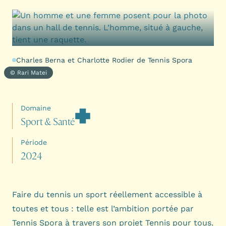
Charles Berna et Charlotte Rodier de Tennis Spora
© Rari Matei
Domaine
S
p
o
r
t
&
S
a
n
t
é
Période
2
0
2
4
Faire du tennis un sport réellement accessible à
toutes et tous : telle est l’ambition portée par
Tennis Spora à travers son projet Tennis pour tous.