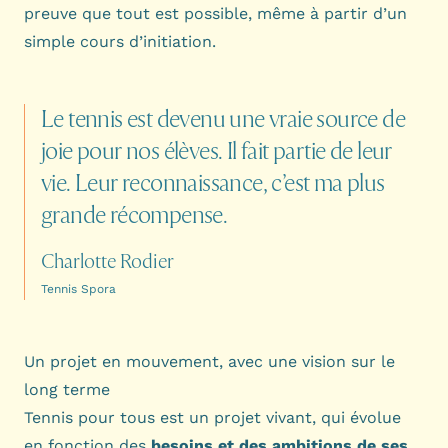
preuve que tout est possible, même à partir d’un
simple cours d’initiation.
Le
tennis
est
devenu
une
vraie
source
de
joie
pour
nos
élèves.
Il
fait
partie
de
leur
vie.
Leur
reconnaissance,
c’est
ma
plus
grande
récompense.
Charlotte Rodier
Tennis Spora
Un projet en mouvement, avec une vision sur le
long terme
Tennis pour tous est un projet vivant, qui évolue
en fonction des
besoins et des ambitions de ses