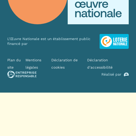
L’Œuvre Nationale est un établissement public
financé par
Liens divers
Plan du
Mentions
Déclaration de
Déclaration
site
légales
cookies
d'accessibilité
Réalisé par