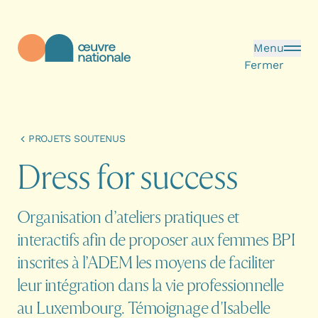
Aller au contenu principal
Menu
Fermer
Œuvre Nationale - Page d'accueil
PROJETS SOUTENUS
D
r
e
s
s
f
o
r
s
u
c
c
e
s
s
Organisation d’ateliers pratiques et
interactifs afin de proposer aux femmes BPI
inscrites à l’ADEM les moyens de faciliter
leur intégration dans la vie professionnelle
au Luxembourg. Témoignage d'Isabelle