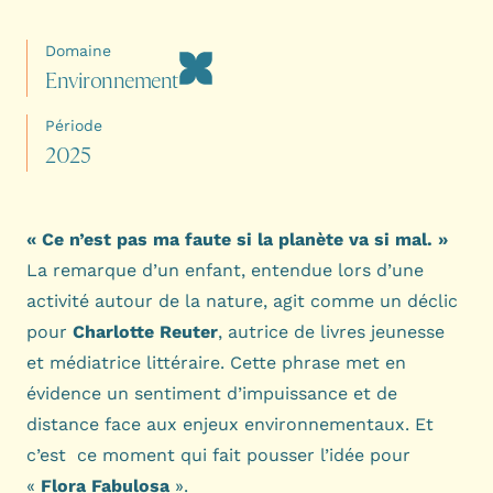
Domaine
E
n
v
i
r
o
n
n
e
m
e
n
t
Période
2
0
2
5
« Ce n’est pas ma faute si la planète va si mal. »
La remarque d’un enfant, entendue lors d’une
activité autour de la nature, agit comme un déclic
pour
Charlotte Reuter
, autrice de livres jeunesse
et médiatrice littéraire. Cette phrase met en
évidence un sentiment d’impuissance et de
distance face aux enjeux environnementaux. Et
c’est ce moment qui fait pousser l’idée pour
«
Flora Fabulosa
».