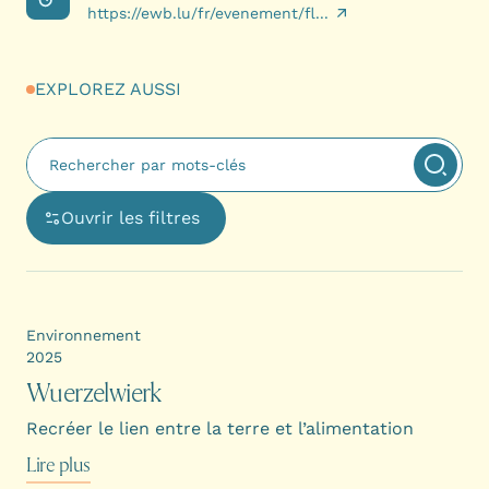
https://ewb.lu/fr/evenement/fl...
EXPLOREZ AUSSI
Fulltext search
Appliq
Ouvrir les filtres
Ouvre une boîte de dialogue avec les options de filtra
Environnement
2025
Wuerzelwierk
Recréer le lien entre la terre et l’alimentation
Lire plus