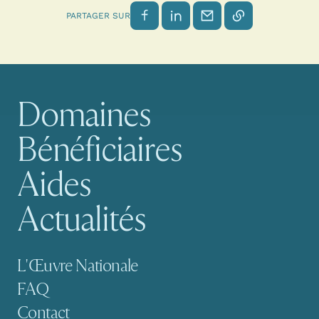
Partager sur Facebook
Partager sur LinkedIn
Envoyer par email
Copier le lien
PARTAGER SUR
Domaines
Navigation principale
Bénéficiaires
Aides
Actualités
Navigation secondaire
L'Œuvre Nationale
FAQ
Contact