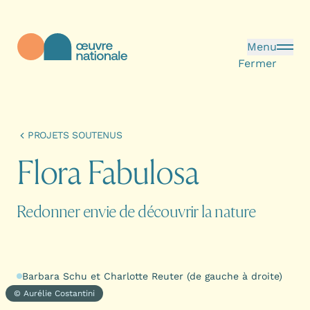
Aller au contenu principal
Menu
Fermer
Œuvre Nationale - Page d'accueil
PROJETS SOUTENUS
F
l
o
r
a
F
a
b
u
l
o
s
a
Redonner envie de découvrir la nature
Barbara Schu et Charlotte Reuter (de gauche à droite)
© Aurélie Costantini