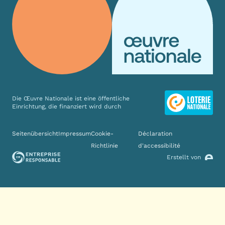
Die Œuvre Nationale ist eine öffentliche
Einrichtung, die finanziert wird durch
Verschiedene Links
Seitenübersicht
Impressum
Cookie-
Déclaration
Richtlinie
d'accessibilité
Erstellt von