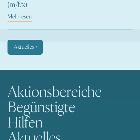
(m/f/x)
Mehr lesen
Aktuelles
Aktionsbereiche
Hauptnavigation
Begünstigte
Hilfen
Aktuelles