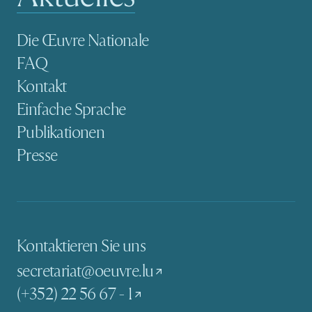
Sekundäre Navigation
Die Œuvre Nationale
FAQ
Kontakt
Einfache Sprache
Publikationen
Presse
Kontaktieren Sie uns
secretariat@oeuvre.lu
(+352) 22 56 67 - 1