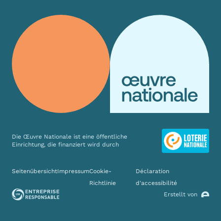
Die Œuvre Nationale ist eine öffentliche
Einrichtung, die finanziert wird durch
Verschiedene Links
Seitenübersicht
Impressum
Cookie-
Déclaration
Richtlinie
d'accessibilité
Erstellt von