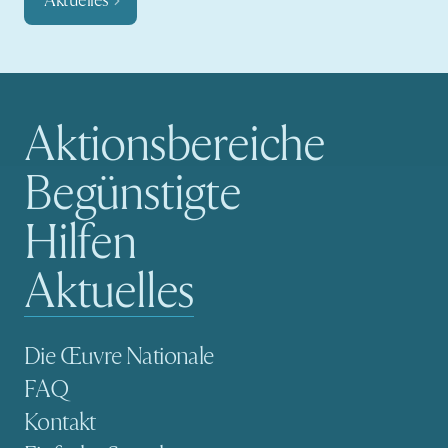
Aktuelles
Aktionsbereiche
Hauptnavigation
Begünstigte
Hilfen
Aktuelles
Sekundäre Navigation
Die Œuvre Nationale
FAQ
Kontakt