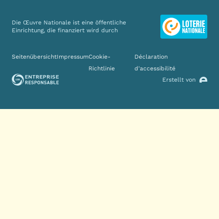
Die Œuvre Nationale ist eine öffentliche
Einrichtung, die finanziert wird durch
Verschiedene Links
Seitenübersicht
Impressum
Cookie-
Déclaration
Richtlinie
d'accessibilité
Erstellt von