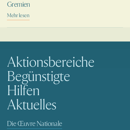
Gremien
Mehr lesen
Aktionsbereiche
Hauptnavigation
Begünstigte
Hilfen
Aktuelles
Sekundäre Navigation
Die Œuvre Nationale