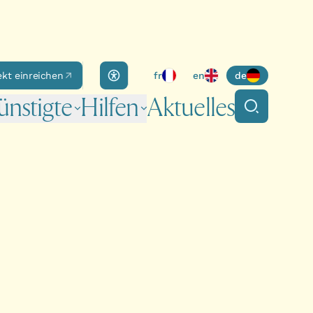
Accessibility panel
ekt einreichen
fr
en
de
nstigte
Hilfen
Aktuelles
Suche