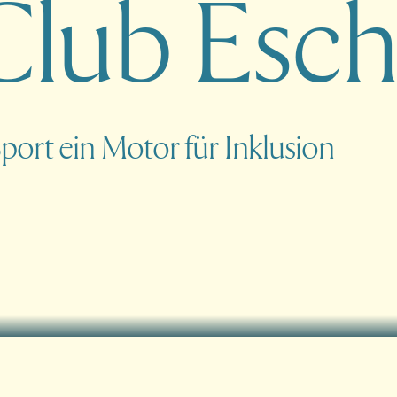
C
l
u
b
E
s
c
port ein Motor für Inklusion