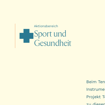
Aktionsbereich
S
p
o
r
t
u
n
d
G
e
s
u
n
d
h
e
i
t
Beim Tenn
Instrumen
Projekt 
zu diese