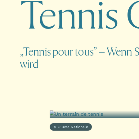
T
e
n
n
i
s
„Tennis pour tous” – Wenn S
wird
© Œuvre Nationale