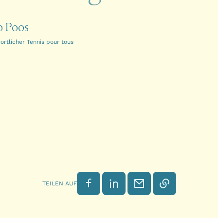
o Poos
ortlicher Tennis pour tous
Auf Facebook teilen
Auf LinkedIn teilen
Per E-Mail senden
Link kopieren
TEILEN AUF