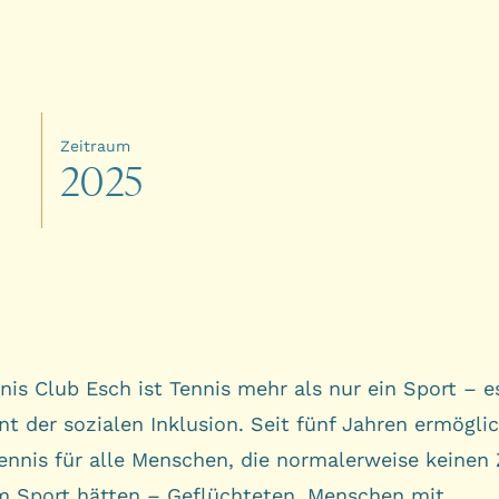
Zeitraum
2
0
2
5
is Club Esch ist Tennis mehr als nur ein Sport – es
t der sozialen Inklusion. Seit fünf Jahren ermögli
Tennis für alle Menschen, die normalerweise keinen
m Sport hätten – Geflüchteten, Menschen mit