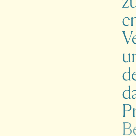
z
e
V
u
d
d
P
B