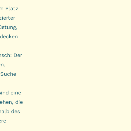
m Platz
ierter
üstung,
tdecken
nsch: Der
en.
e Suche
sind eine
ehen, die
halb des
ere