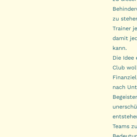
Behinder
zu stehe
Trainer 
damit je
kann.
Die Idee
Club woll
Finanzie
nach Unt
Begeiste
unerschü
entstehe
Teams zu 
Bedeutun