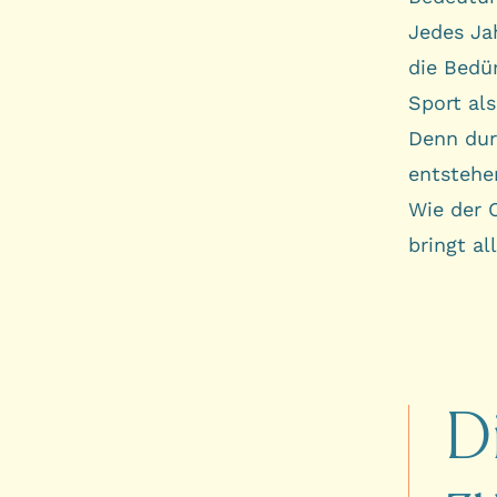
Jedes Jah
die Bedür
Sport als
Denn dur
entstehe
Wie der C
bringt al
D