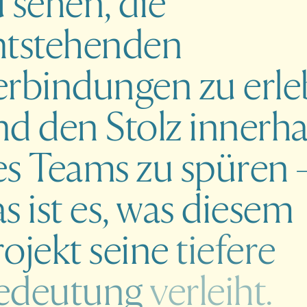
u
sehen,
die
ntstehenden
erbindungen
zu
erl
nd
den
Stolz
innerha
es
Teams
zu
spüren
as
ist
es,
was
diesem
rojekt
seine
tiefere
edeutung
verleiht.