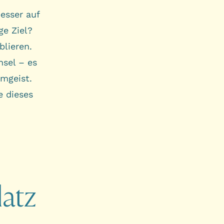
esser auf
ge Ziel?
blieren.
hsel – es
mgeist.
e dieses
latz