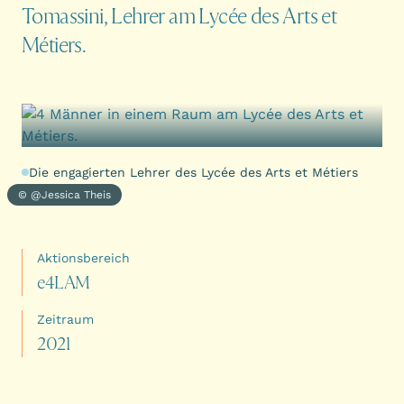
Tomassini, Lehrer am Lycée des Arts et
Métiers.
Die engagierten Lehrer des Lycée des Arts et Métiers
© @Jessica Theis
Aktionsbereich
e
4
L
A
M
Zeitraum
2
0
2
1