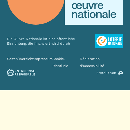
Die Œuvre Nationale ist eine öffentliche
Einrichtung, die finanziert wird durch
Verschiedene Links
Seitenübersicht
Impressum
Cookie-
Déclaration
Richtlinie
d'accessibilité
Erstellt von