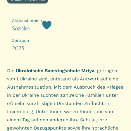
Aktionsbereich
S
o
z
i
a
l
e
s
Zeitraum
2
0
2
5
Die
Ukrainische Samstagschule Mriya
, getragen
von
LUkraine asbl
, entstand als Antwort auf eine
Ausnahmesituation. Mit dem Ausbruch des Krieges
in der Ukraine suchten zahlreiche Familien unter
oft sehr kurzfristigen Umständen Zuflucht in
Luxemburg. Unter ihnen waren Kinder, die von
einem Tag auf den anderen ihre Schule, ihre
gewohnten Bezugspunkte sowie ihre sprachliche