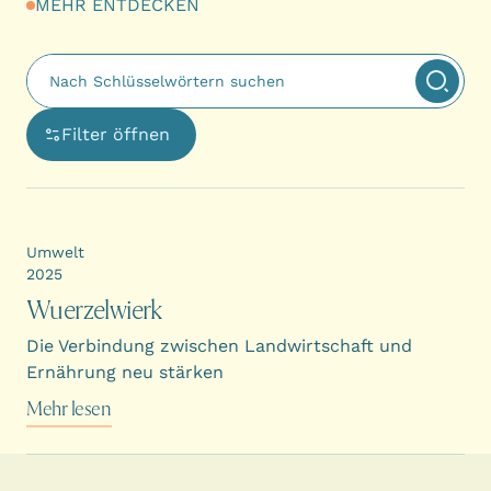
MEHR ENTDECKEN
Fulltext search
Suche
Filter öffnen
Ouvre une boîte de dialogue avec les options de filtra
Umwelt
2025
Wuerzelwierk
Die Verbindung zwischen Landwirtschaft und
Ernährung neu stärken
Mehr lesen