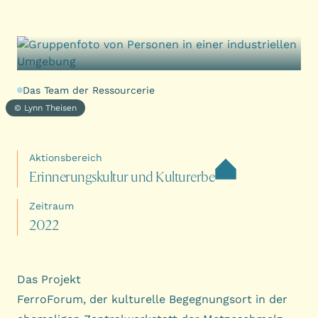
Das Team der Ressourcerie
© Lynn Theisen
Aktionsbereich
E
r
i
n
n
e
r
u
n
g
s
k
u
l
t
u
r
u
n
d
K
u
l
t
u
r
e
r
b
e
Zeitraum
2
0
2
2
Das Projekt
FerroForum
, der kulturelle Begegnungsort in der