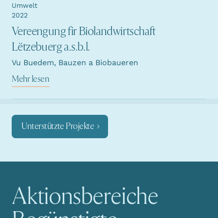
Umwelt
2022
Vereengung fir Biolandwirtschaft
Lëtzebuerg a.s.b.l.
Vu Buedem, Bauzen a Biobaueren
Mehr lesen
Unterstützte Projekte
Aktionsbereiche
Hauptnavigation