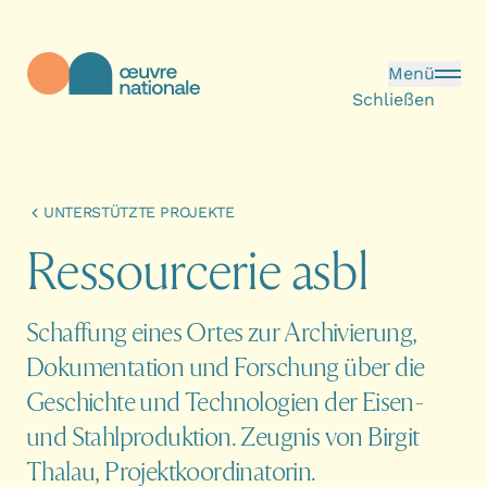
Direkt zum Inhalt
Menü
Schließen
Œuvre Nationale - Startseite
UNTERSTÜTZTE PROJEKTE
R
e
s
s
o
u
r
c
e
r
i
e
a
s
b
l
Schaffung eines Ortes zur Archivierung,
Dokumentation und Forschung über die
Geschichte und Technologien der Eisen-
und Stahlproduktion. Zeugnis von Birgit
Thalau, Projektkoordinatorin.