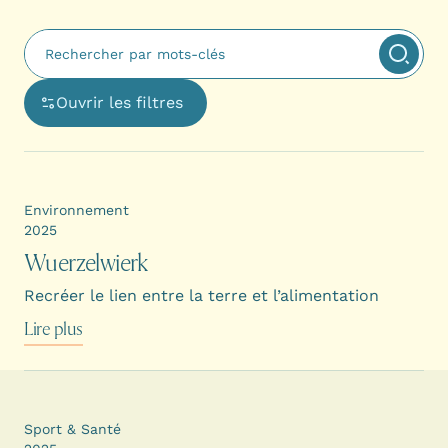
Fulltext search
Appliq
Ouvrir les filtres
Ouvre une boîte de dialogue avec les options de filtra
Environnement
2025
Wuerzelwierk
Recréer le lien entre la terre et l’alimentation
Lire plus
Sport & Santé