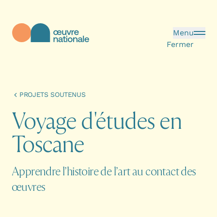
Aller au contenu principal
Menu
Fermer
Œuvre Nationale - Page d'accueil
PROJETS SOUTENUS
V
o
y
a
g
e
d
'
é
t
u
d
e
s
e
n
T
o
s
c
a
n
e
Apprendre l’histoire de l’art au contact des
œuvres