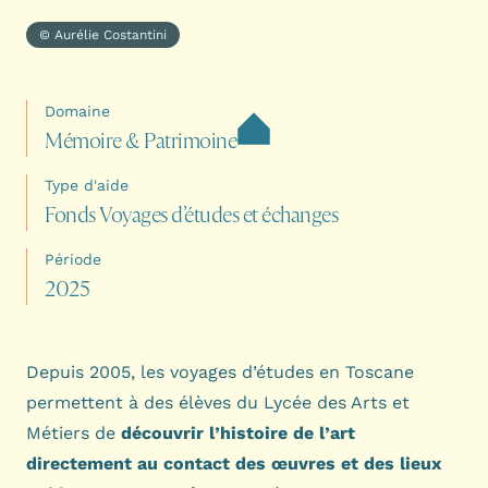
© Aurélie Costantini
Domaine
M
é
m
o
i
r
e
&
P
a
t
r
i
m
o
i
n
e
Type d'aide
F
o
n
d
s
V
o
y
a
g
e
s
d
’
é
t
u
d
e
s
e
t
é
c
h
a
n
g
e
s
Période
2
0
2
5
Depuis 2005, les voyages d’études en Toscane
permettent à des élèves du
Lycée des Arts et
Métiers
de
découvrir l’histoire de l’art
directement au contact des œuvres et des lieux