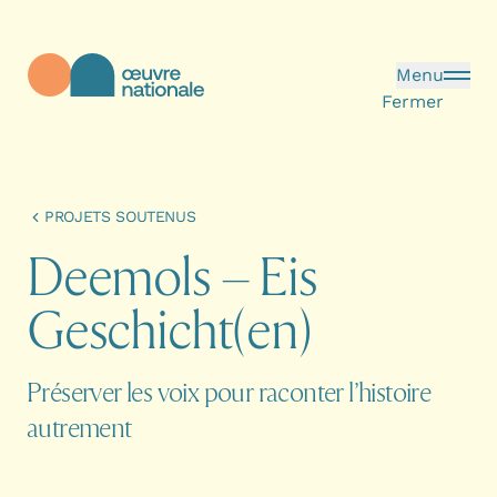
Aller au contenu principal
Menu
Fermer
Œuvre Nationale - Page d'accueil
PROJETS SOUTENUS
D
e
e
m
o
l
s
–
E
i
s
G
e
s
c
h
i
c
h
t
(
e
n
)
Préserver les voix pour raconter l’histoire
autrement