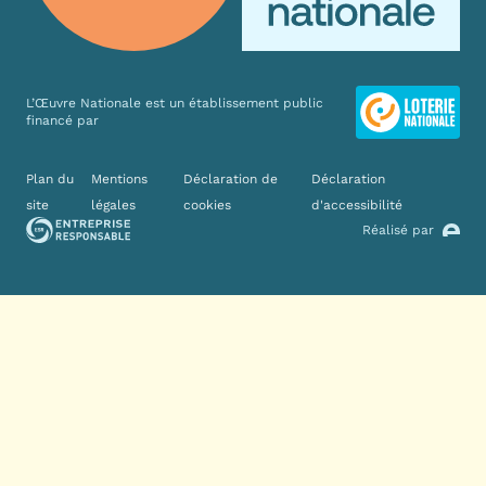
L’Œuvre Nationale est un établissement public
financé par
Liens divers
Plan du
Mentions
Déclaration de
Déclaration
site
légales
cookies
d'accessibilité
Réalisé par