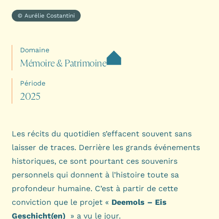
© Aurélie Costantini
Domaine
M
é
m
o
i
r
e
&
P
a
t
r
i
m
o
i
n
e
Période
2
0
2
5
Les récits du quotidien s’effacent souvent sans
laisser de traces. Derrière les grands événements
historiques, ce sont pourtant ces souvenirs
personnels qui donnent à l’histoire toute sa
profondeur humaine. C’est à partir de cette
conviction que le projet «
Deemols – Eis
Geschicht(en)
» a vu le jour.