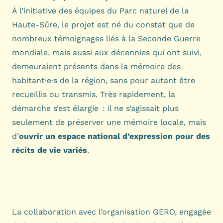
À l’initiative des équipes du
Parc naturel de la
Haute-Sûre
, le projet est né du constat que de
nombreux témoignages liés à la Seconde Guerre
mondiale, mais aussi aux décennies qui ont suivi,
demeuraient présents dans la mémoire des
habitant·e·s de la région, sans pour autant être
recueillis ou transmis. Très rapidement, la
démarche s’est élargie
: il ne s
’
agissait plus
seulement de pr
é
server une m
é
moire locale, mais
d
’
ouvrir un espace national d
’
expression pour des
r
é
cits de vie vari
é
s
.
La collaboration avec l’organisation
GERO
, engagée