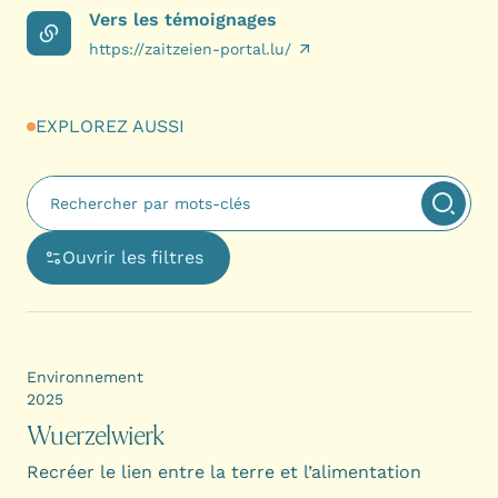
Vers les témoignages
https://zaitzeien-portal.lu/
EXPLOREZ AUSSI
Fulltext search
Appliq
Ouvrir les filtres
Ouvre une boîte de dialogue avec les options de filtra
Environnement
2025
Wuerzelwierk
Recréer le lien entre la terre et l’alimentation