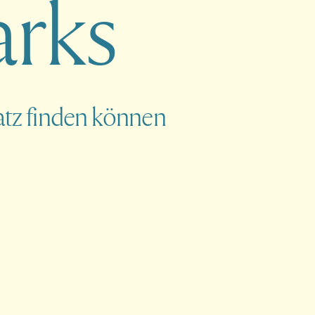
a
r
k
s
latz finden können