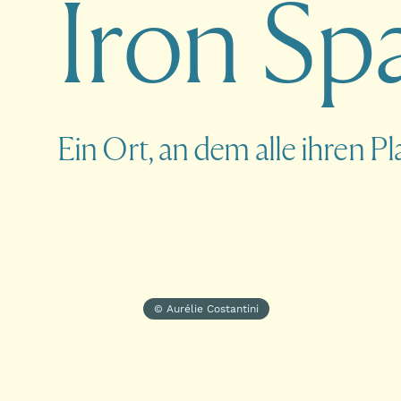
I
r
o
n
S
p
Ein Ort, an dem alle ihren P
© Aurélie Costantini