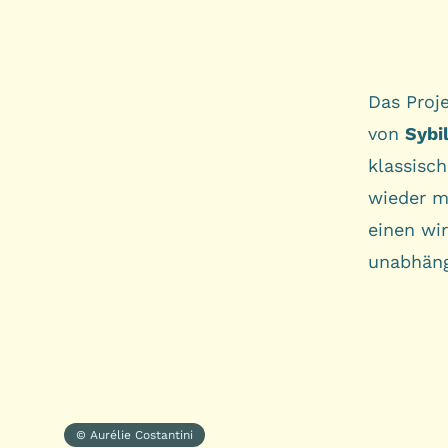
Das Proj
von
Sybil
klassisc
wieder mi
einen wir
unabhäng
© Aurélie Costantini