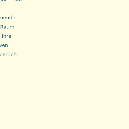
hmende,
n Raum
 ihre
iven
perlich