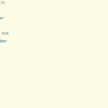
 in
er
 mit
den