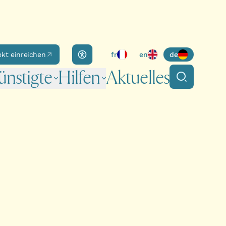
Accessibility panel
ekt einreichen
fr
en
de
nstigte
Hilfen
Aktuelles
Suche