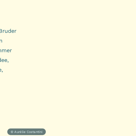
 Bruder
m
immer
dee,
e,
© Aurélie Costantini