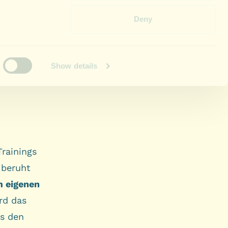
Trainings
 beruht
m eigenen
rd das
us den