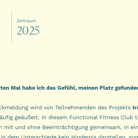
Zeitraum
2
0
2
5
ten Mal habe ich das Gefühl, meinen Platz gefunde
ckmeldung wird von Teilnehmenden des Projekts
Ir
ufig geäußert. In diesem Functional Fitness Club t
 mit und ohne Beeinträchtigung gemeinsam, in e
in dem Unterschiede kein Hindernis darstellen, son