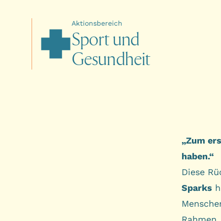
Aktionsbereich
S
p
o
r
t
u
n
d
G
e
s
u
n
d
h
e
i
t
„Zum ers
haben.“
Diese Rü
Sparks
hä
Menschen
Rahmen, 