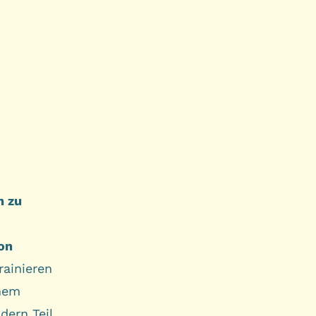
n zu
on
rainieren
inem
dern Teil