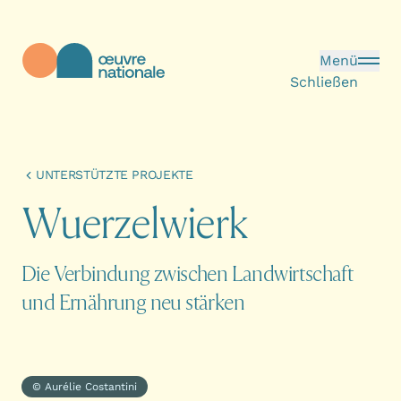
Direkt zum Inhalt
Menü
Schließen
Œuvre Nationale - Startseite
UNTERSTÜTZTE PROJEKTE
W
u
e
r
z
e
l
w
i
e
r
k
Die Verbindung zwischen Landwirtschaft
und Ernährung neu stärken
© Aurélie Costantini