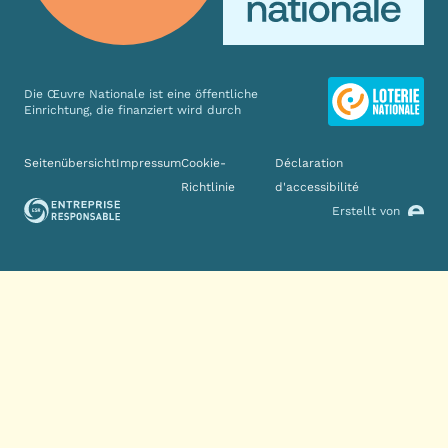
Die Œuvre Nationale ist eine öffentliche
Einrichtung, die finanziert wird durch
Verschiedene Links
Seitenübersicht
Impressum
Cookie-
Déclaration
Richtlinie
d'accessibilité
Erstellt von