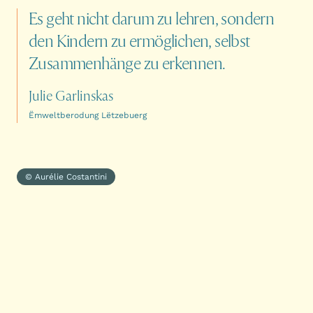
Es
geht
nicht
darum
zu
lehren,
sondern
den
Kindern
zu
ermöglichen,
selbst
Zusammenhänge
zu
erkennen.
Julie Garlinskas
Ëmweltberodung Lëtzebuerg
© Aurélie Costantini