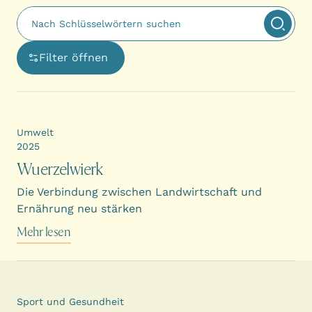
Fulltext search
Suche
Filter öffnen
Ouvre une boîte de dialogue avec les options de filtra
Umwelt
2025
Wuerzelwierk
Die Verbindung zwischen Landwirtschaft und
Ernährung neu stärken
Mehr lesen
Sport und Gesundheit